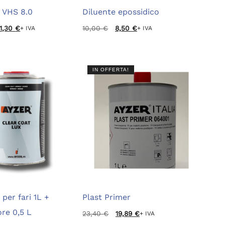
 VHS 8.0
Diluente epossidico
Il
Il
21,30
€
10,00
€
8,50
€
+ IVA
+ IVA
prezzo
prezzo
originale
attuale
era:
è:
10,00 €.
8,50 €.
IN OFFERTA!
 per fari 1L +
Plast Primer
ore 0,5 L
Il
Il
23,40
€
19,89
€
+ IVA
prezzo
prezzo