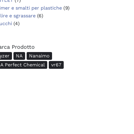
UTLET
(7)
imer e smalti per plastiche
(9)
lire e sgrassare
(6)
ucchi
(4)
arca Prodotto
yzer
NA
Nanaimo
A Perfect Chemical
vr67