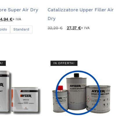
ore Super Air Dry
Catalizzatore Upper Filler Air
Dry
04,94
€
+ IVA
Il
Il
32,20
€
27,37
€
+ IVA
pido
Standard
prezzo
prezzo
originale
attuale
era:
è:
32,20 €.
27,37 €.
A!
IN OFFERTA!