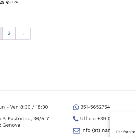
,29
€
+ IVA
originale
attuale
era:
è:
23,40 €.
19,89 €.
2
→
un - Ven 8:30 / 18:30
351-5652754
a P. Pastorino, 36/5-7 -
Ufficio +39 010 300.24.
2 Genova
info (at) nanaimo.it
Per fornire