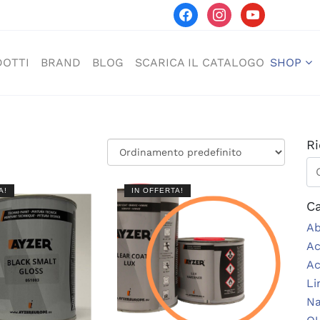
facebook
instagram
youtube
OTTI
BRAND
BLOG
SCARICA IL CATALOGO
SHOP
Ri
Ce
A!
IN OFFERTA!
Ca
Ab
Ac
Ac
Li
Na