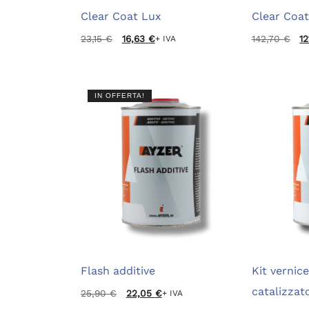
Clear Coat Lux
Clear Coat
Il
Il
Il
Il
23,15
€
16,63
€
142,70
€
1
+ IVA
prezzo
prezzo
prezzo
prezzo
originale
attuale
originale
attuale
era:
è:
era:
è:
23,15 €.
16,63 €.
142,70 €.
121,30 €.
IN OFFERTA!
Flash additive
Kit vernice
catalizzat
Il
Il
25,90
€
22,05
€
+ IVA
prezzo
prezzo