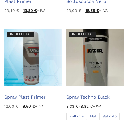
Plast Primer
Sottoscocca Nero
Il
Il
Il
Il
23,40
€
19,89
€
23,00
€
16,56
€
+ IVA
+ IVA
prezzo
prezzo
prezzo
prezzo
originale
attuale
originale
attuale
era:
è:
era:
è:
23,40 €.
19,89 €.
23,00 €.
16,56 €.
IN OFFERTA!
IN OFFERTA!
Spray Plast Primer
Spray Techno Black
Il
Il
Fascia
12,00
€
9,50
€
8,33
€
-
8,82
€
+ IVA
+ IVA
prezzo
prezzo
di
originale
attuale
prezzo:
Brillante
Mat
Satinato
era:
è:
da
Questo
12,00 €.
9,50 €.
8,33 €