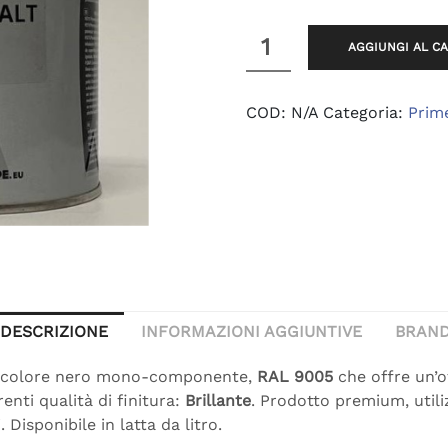
19,70 €
Black
AGGIUNGI AL C
Smalt
quantità
COD:
N/A
Categoria:
Prime
DESCRIZIONE
INFORMAZIONI AGGIUNTIVE
BRAN
 colore nero mono-componente,
RAL 9005
che offre un’o
renti qualità di finitura:
Brillante
. Prodotto premium, utili
. Disponibile in latta da litro.