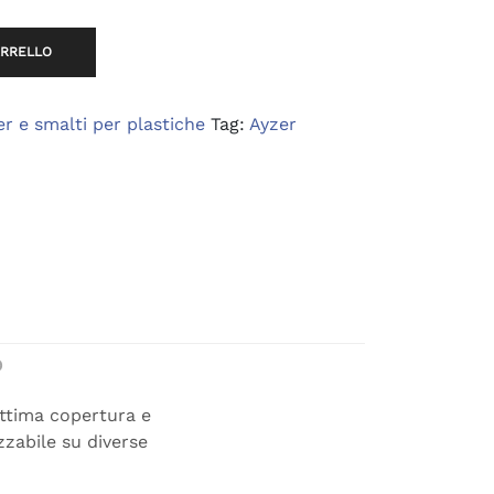
.
16,75 €.
ARRELLO
r e smalti per plastiche
Tag:
Ayzer
D
ttima copertura e
zzabile su diverse