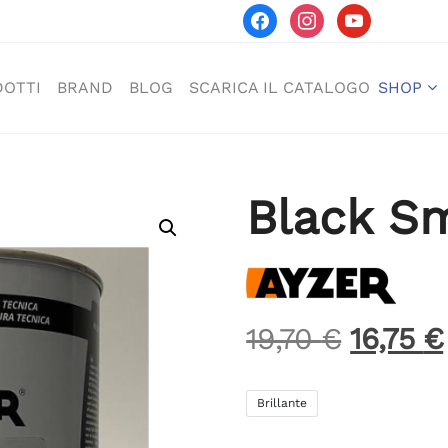
facebook
instagram
youtube
OTTI
BRAND
BLOG
SCARICA IL CATALOGO
SHOP
Black S
Il
19,70
€
16,75
€
prezzo
origina
Brillante
era: