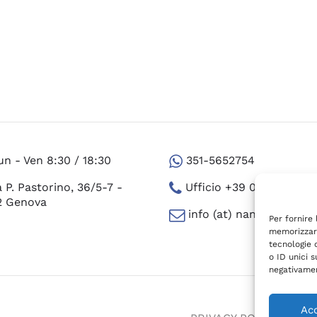
ono
e
e
a
tto
un - Ven 8:30 / 18:30
351-5652754
a P. Pastorino, 36/5-7 -
Ufficio +39 010 300.24.
2 Genova
info (at) nanaimo.it
Per fornire
memorizzare
tecnologie 
o ID unici s
negativamen
Ac