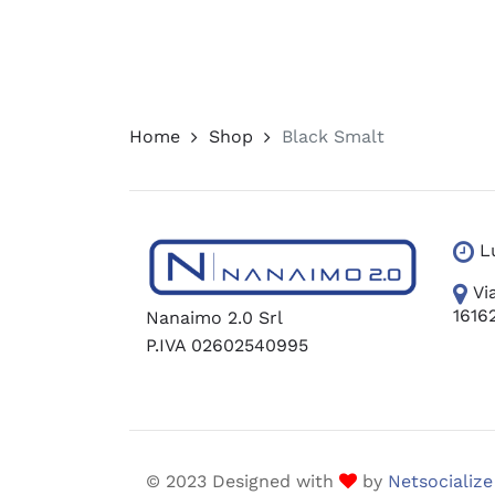
era:
è:
poss
12,00 €.
9,50 €.
esser
scelt
nella
pagin
del
Home
Shop
Black Smalt
prodo
L
Vi
1616
Nanaimo 2.0 Srl
P.IVA 02602540995
© 2023 Designed with
by
Netsocialize