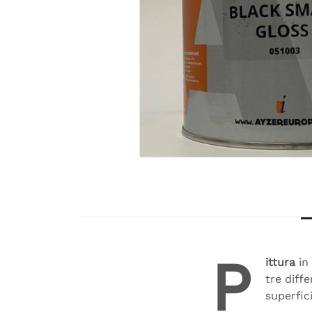
P
ittura
in
tre diffe
superfici