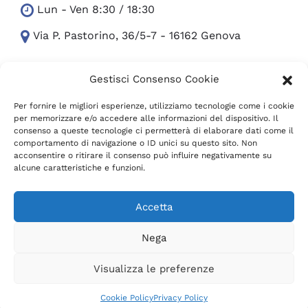
Lun - Ven 8:30 / 18:30
Via P. Pastorino, 36/5-7 - 16162 Genova
Gestisci Consenso Cookie
351-5652754
Ufficio +39 010 300.24.07
info (at) nanaimo.it
Per fornire le migliori esperienze, utilizziamo tecnologie come i cookie
per memorizzare e/o accedere alle informazioni del dispositivo. Il
consenso a queste tecnologie ci permetterà di elaborare dati come il
comportamento di navigazione o ID unici su questo sito. Non
facebook
facebook
facebook
instagram
youtube
acconsentire o ritirare il consenso può influire negativamente su
alcune caratteristiche e funzioni.
Accetta
Nega
© 2023 Designed with
by
Netsocialize
Visualizza le preferenze
Cookie Policy
Privacy Policy