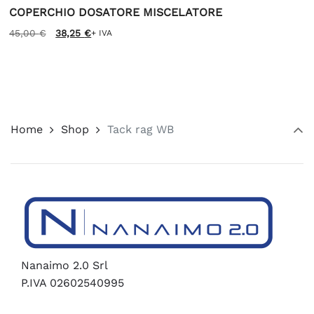
COPERCHIO DOSATORE MISCELATORE
Il
Il
45,00
€
38,25
€
+ IVA
prezzo
prezzo
originale
attuale
era:
è:
45,00 €.
38,25 €.
Home
Shop
Tack rag WB
Nanaimo 2.0 Srl
P.IVA 02602540995