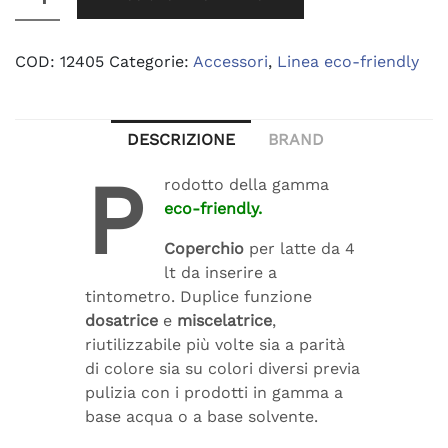
era:
è:
Miscelatore
quantità
45,00 €.
38,25 €.
COD:
12405
Categorie:
Accessori
,
Linea eco-friendly
DESCRIZIONE
BRAND
P
rodotto della gamma
eco-friendly.
Coperchio
per latte da 4
lt da inserire a
tintometro. Duplice funzione
dosatrice
e
miscelatrice
,
riutilizzabile più volte sia a parità
di colore sia su colori diversi previa
pulizia con i prodotti in gamma a
base acqua o a base solvente.