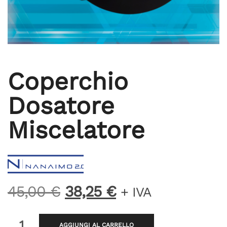
Coperchio
Dosatore
Miscelatore
Il
Il
45,00
€
38,25
€
+ IVA
prezzo
prezzo
originale
attuale
Coperchio
AGGIUNGI AL CARRELLO
Dosatore