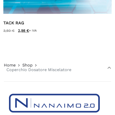
TACK RAG
Il
Il
3,50
€
2,98
€
+ IVA
prezzo
prezzo
originale
attuale
era:
è:
3,50 €.
2,98 €.
Home
Shop
Coperchio Dosatore Miscelatore