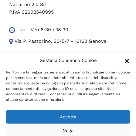
Nanaimo 2.0 Srl
P.IVA 02602540995
Lun - Ven 8:30 / 18:30
Via P. Pastorino, 36/5-7 - 16162 Genova
Gestisci Consenso Cookie
351-5652754
Ufficio +39 010 300.24.07
info (at) nanaimo.it
Per fornire le migliori esperienze, utilizziamo tecnologie come i cookie
per memorizzare e/o accedere alle informazioni del dispositivo. Il
consenso a queste tecnologie ci permetterà di elaborare dati come il
comportamento di navigazione o ID unici su questo sito. Non
facebook
facebook
facebook
instagram
youtube
acconsentire o ritirare il consenso può influire negativamente su
alcune caratteristiche e funzioni.
Accetta
Nega
© 2023 Designed with
by
Netsocialize