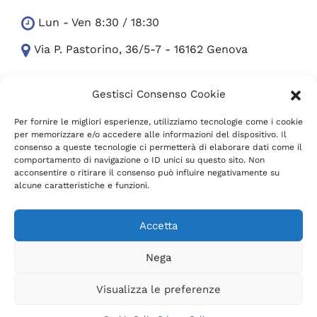
Lun - Ven 8:30 / 18:30
Via P. Pastorino, 36/5-7 - 16162 Genova
Gestisci Consenso Cookie
351-5652754
Ufficio +39 010 300.24.07
info (at) nanaimo.it
Per fornire le migliori esperienze, utilizziamo tecnologie come i cookie
per memorizzare e/o accedere alle informazioni del dispositivo. Il
consenso a queste tecnologie ci permetterà di elaborare dati come il
comportamento di navigazione o ID unici su questo sito. Non
facebook
facebook
facebook
instagram
youtube
acconsentire o ritirare il consenso può influire negativamente su
alcune caratteristiche e funzioni.
Accetta
Nega
© 2023 Designed with
by
Netsocialize
Visualizza le preferenze