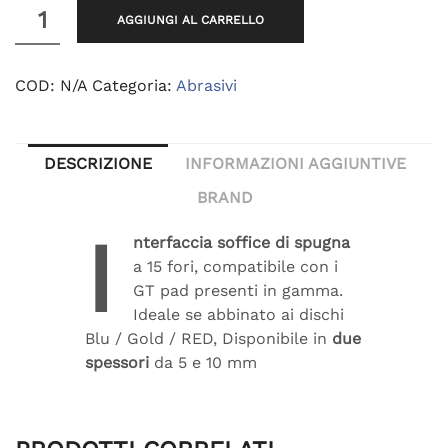
a
GT
AGGIUNGI AL CARRELLO
Interface
5,95 €
smooth
quantità
COD:
N/A
Categoria:
Abrasivi
DESCRIZIONE
INFORMAZIONI AGGIUNTIVE
BRAND
I
nterfaccia soffice di spugna
a 15 fori, compatibile con i
GT pad presenti in gamma.
Ideale se abbinato ai dischi
Blu / Gold / RED, Disponibile in
due
spessori
da 5 e 10 mm