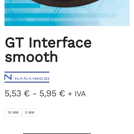
GT Interface
smooth
Fascia
5,53
€
-
5,95
€
+ IVA
di
prezzo:
10 MM
5 MM
da
5,53 €