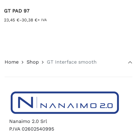
GT PAD 97
Fascia
23,45
€
-
30,38
€
+ IVA
di
Questo
prezzo:
prodotto
da
ha
23,45 €
più
a
varianti.
30,38 €
Le
opzioni
Home
Shop
GT Interface smooth
possono
essere
scelte
nella
pagina
del
prodotto
Nanaimo 2.0 Srl
P.IVA 02602540995