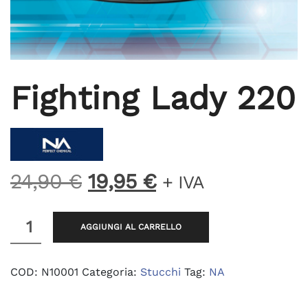
Fighting Lady 220
Il
Il
24,90
€
19,95
€
+ IVA
prezzo
prezzo
originale
attuale
Fighting
AGGIUNGI AL CARRELLO
Lady
era:
è:
220
quantità
24,90 €.
19,95 €.
COD:
N10001
Categoria:
Stucchi
Tag:
NA