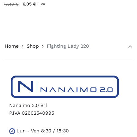
Il
Il
17,40
€
6,05
€
+ IVA
prezzo
prezzo
originale
attuale
era:
è:
17,40 €.
6,05 €.
Home
Shop
Fighting Lady 220
Nanaimo 2.0 Srl
P.IVA 02602540995
Lun - Ven 8:30 / 18:30