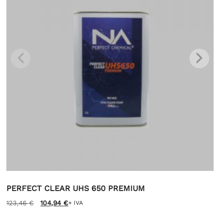
PERFECT CLEAR UHS 650 PREMIUM
Il
Il
123,46
€
104,94
€
+ IVA
prezzo
prezzo
originale
attuale