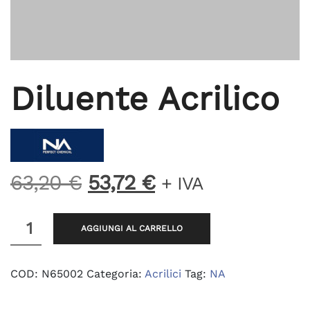
Diluente Acrilico
Il
Il
63,20
€
53,72
€
+ IVA
prezzo
prezzo
originale
attuale
Diluente
AGGIUNGI AL CARRELLO
Acrilico
era:
è:
quantità
63,20 €.
53,72 €.
COD:
N65002
Categoria:
Acrilici
Tag:
NA