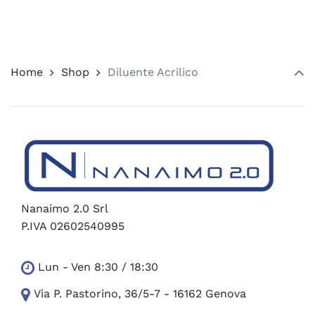
era:
è:
123,46 €.
104,94 €.
Home
Shop
Diluente Acrilico
Nanaimo 2.0 Srl
P.IVA 02602540995
Lun - Ven 8:30 / 18:30
Via P. Pastorino, 36/5-7 - 16162 Genova