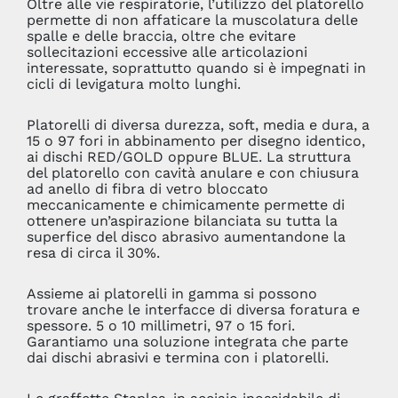
Oltre alle vie respiratorie, l’utilizzo del platorello
permette di non affaticare la muscolatura delle
spalle e delle braccia, oltre che evitare
sollecitazioni eccessive alle articolazioni
interessate, soprattutto quando si è impegnati in
cicli di levigatura molto lunghi.
Platorelli di diversa durezza, soft, media e dura, a
15 o 97 fori in abbinamento per disegno identico,
ai dischi RED/GOLD oppure BLUE. La struttura
del platorello con cavità anulare e con chiusura
ad anello di fibra di vetro bloccato
meccanicamente e chimicamente permette di
ottenere un’aspirazione bilanciata su tutta la
superfice del disco abrasivo aumentandone la
resa di circa il 30%.
Assieme ai platorelli in gamma si possono
trovare anche le interfacce di diversa foratura e
spessore. 5 o 10 millimetri, 97 o 15 fori.
Garantiamo una soluzione integrata che parte
dai dischi abrasivi e termina con i platorelli.