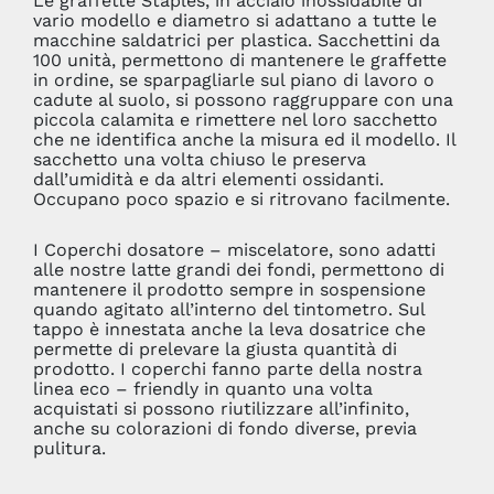
Le graffette Staples, in acciaio inossidabile di
vario modello e diametro si adattano a tutte le
macchine saldatrici per plastica. Sacchettini da
100 unità, permettono di mantenere le graffette
in ordine, se sparpagliarle sul piano di lavoro o
cadute al suolo, si possono raggruppare con una
piccola calamita e rimettere nel loro sacchetto
che ne identifica anche la misura ed il modello. Il
sacchetto una volta chiuso le preserva
dall’umidità e da altri elementi ossidanti.
Occupano poco spazio e si ritrovano facilmente.
I Coperchi dosatore – miscelatore, sono adatti
alle nostre latte grandi dei fondi, permettono di
mantenere il prodotto sempre in sospensione
quando agitato all’interno del tintometro. Sul
tappo è innestata anche la leva dosatrice che
permette di prelevare la giusta quantità di
prodotto. I coperchi fanno parte della nostra
linea eco – friendly in quanto una volta
acquistati si possono riutilizzare all’infinito,
anche su colorazioni di fondo diverse, previa
pulitura.